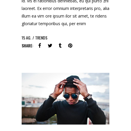
id. Vis ei rationibus definiebas, eu qui purto zril
laoreet. Ex error omnium interpretaris pro, alia
illum ea vim ore ipsum ilor sit amet, te ridens
gloriatur temporibus qui, per enim
15
AG.
TRENDS
SHARE: