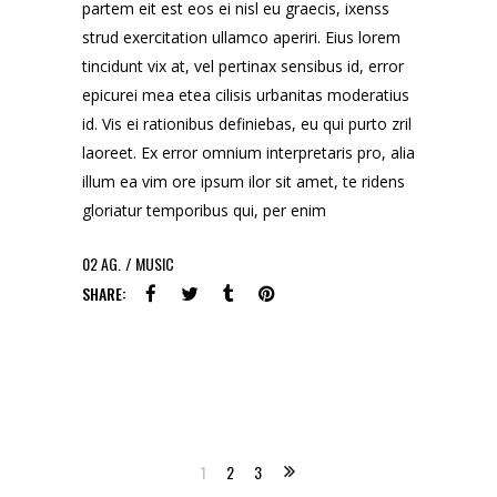
partem eit est eos ei nisl eu graecis, ixenss
strud exercitation ullamco aperiri. Eius lorem
tincidunt vix at, vel pertinax sensibus id, error
epicurei mea etea cilisis urbanitas moderatius
id. Vis ei rationibus definiebas, eu qui purto zril
laoreet. Ex error omnium interpretaris pro, alia
illum ea vim ore ipsum ilor sit amet, te ridens
gloriatur temporibus qui, per enim
02
AG.
MUSIC
SHARE:
1
2
3