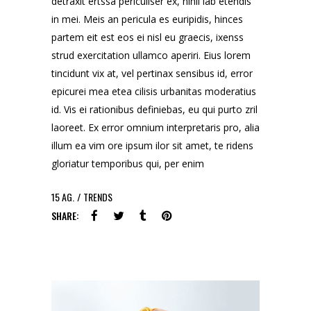
detraxit ertssa periculiser ex, nihil lab etendis
in mei. Meis an pericula es euripidis, hinces
partem eit est eos ei nisl eu graecis, ixenss
strud exercitation ullamco aperiri. Eius lorem
tincidunt vix at, vel pertinax sensibus id, error
epicurei mea etea cilisis urbanitas moderatius
id. Vis ei rationibus definiebas, eu qui purto zril
laoreet. Ex error omnium interpretaris pro, alia
illum ea vim ore ipsum ilor sit amet, te ridens
gloriatur temporibus qui, per enim
15
AG.
TRENDS
SHARE: