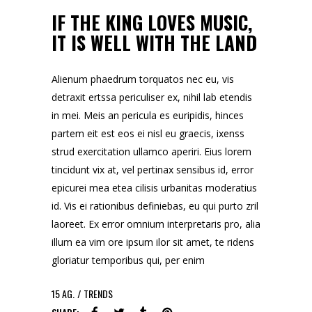
IF THE KING LOVES MUSIC,
IT IS WELL WITH THE LAND
Alienum phaedrum torquatos nec eu, vis
detraxit ertssa periculiser ex, nihil lab etendis
in mei. Meis an pericula es euripidis, hinces
partem eit est eos ei nisl eu graecis, ixenss
strud exercitation ullamco aperiri. Eius lorem
tincidunt vix at, vel pertinax sensibus id, error
epicurei mea etea cilisis urbanitas moderatius
id. Vis ei rationibus definiebas, eu qui purto zril
laoreet. Ex error omnium interpretaris pro, alia
illum ea vim ore ipsum ilor sit amet, te ridens
gloriatur temporibus qui, per enim
15
AG.
TRENDS