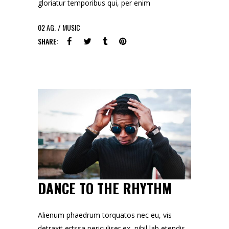
gloriatur temporibus qui, per enim
02
AG.
MUSIC
SHARE:
DANCE TO THE RHYTHM
Alienum phaedrum torquatos nec eu, vis
detraxit ertssa periculiser ex, nihil lab etendis