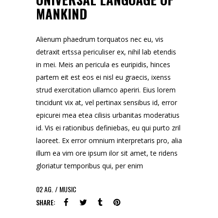
MANKIND
Alienum phaedrum torquatos nec eu, vis
detraxit ertssa periculiser ex, nihil lab etendis
in mei. Meis an pericula es euripidis, hinces
partem eit est eos ei nisl eu graecis, ixenss
strud exercitation ullamco aperiri. Eius lorem
tincidunt vix at, vel pertinax sensibus id, error
epicurei mea etea cilisis urbanitas moderatius
id. Vis ei rationibus definiebas, eu qui purto zril
laoreet. Ex error omnium interpretaris pro, alia
illum ea vim ore ipsum ilor sit amet, te ridens
gloriatur temporibus qui, per enim
02
AG.
MUSIC
SHARE: