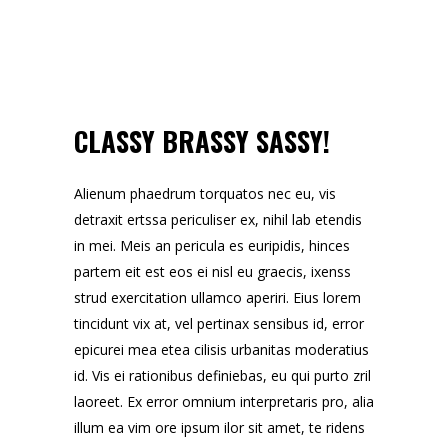
CLASSY BRASSY SASSY!
Alienum phaedrum torquatos nec eu, vis
detraxit ertssa periculiser ex, nihil lab etendis
in mei. Meis an pericula es euripidis, hinces
partem eit est eos ei nisl eu graecis, ixenss
strud exercitation ullamco aperiri. Eius lorem
tincidunt vix at, vel pertinax sensibus id, error
epicurei mea etea cilisis urbanitas moderatius
id. Vis ei rationibus definiebas, eu qui purto zril
laoreet. Ex error omnium interpretaris pro, alia
illum ea vim ore ipsum ilor sit amet, te ridens