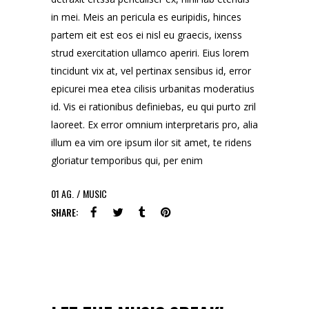
in mei. Meis an pericula es euripidis, hinces
partem eit est eos ei nisl eu graecis, ixenss
strud exercitation ullamco aperiri. Eius lorem
tincidunt vix at, vel pertinax sensibus id, error
epicurei mea etea cilisis urbanitas moderatius
id. Vis ei rationibus definiebas, eu qui purto zril
laoreet. Ex error omnium interpretaris pro, alia
illum ea vim ore ipsum ilor sit amet, te ridens
gloriatur temporibus qui, per enim
01
AG.
MUSIC
SHARE: