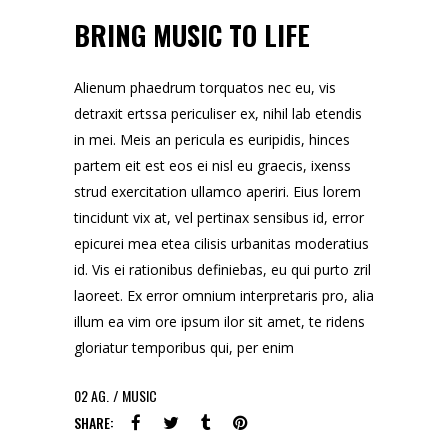
BRING MUSIC TO LIFE
Alienum phaedrum torquatos nec eu, vis
detraxit ertssa periculiser ex, nihil lab etendis
in mei. Meis an pericula es euripidis, hinces
partem eit est eos ei nisl eu graecis, ixenss
strud exercitation ullamco aperiri. Eius lorem
tincidunt vix at, vel pertinax sensibus id, error
epicurei mea etea cilisis urbanitas moderatius
id. Vis ei rationibus definiebas, eu qui purto zril
laoreet. Ex error omnium interpretaris pro, alia
illum ea vim ore ipsum ilor sit amet, te ridens
gloriatur temporibus qui, per enim
02
AG.
MUSIC
SHARE: