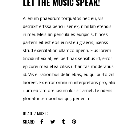
LET THE MUSIC SPEAK!
Alienum phaedrum torquatos nec eu, vis
detraxit ertssa periculiser ex, nihil lab etendis
in mei. Meis an pericula es euripidis, hinces
partem eit est eos ei nisl eu graecis, ixenss
strud exercitation ullamco aperiri. Eius lorem
tincidunt vix at, vel pertinax sensibus id, error
epicurei mea etea cilisis urbanitas moderatius
id. Vis ei rationibus definiebas, eu qui purto zril
laoreet. Ex error omnium interpretaris pro, alia
illum ea vim ore ipsum ilor sit amet, te ridens
gloriatur temporibus qui, per enim
01
AG.
MUSIC
SHARE: