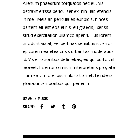
Alienum phaedrum torquatos nec eu, vis
detraxit ertssa periculiser ex, nihil lab etendis
in mei. Meis an pericula es euripidis, hinces
partem eit est eos ei nisl eu graecis, ixenss
strud exercitation ullamco aperiri. Eius lorem
tincidunt vix at, vel pertinax sensibus id, error
epicurei mea etea cilisis urbanitas moderatius
id. Vis ei rationibus definiebas, eu qui purto zril
laoreet. Ex error omnium interpretaris pro, alia
illum ea vim ore ipsum ilor sit amet, te ridens
gloriatur temporibus qui, per enim
02
AG.
MUSIC
SHARE: