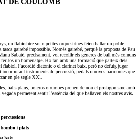
AT DE COULOMB
ys, un flabiolaire sol o petites orquestrines feien ballar un poble
a tasca gairebé impossible. Només gairebé, perquè la proposta de Pau
 Manu Sabaté, precisament, vol recollir els gèneres de ball més comuns
t i fer-los un homenatge. Ho fan amb una formació que parteix dels
 flabiol, l’acordió diatònic o el clarinet baix, però no defuig jugar
tot incorporant instruments de percussió, pedals o noves harmonies que
tzar en ple segle XXl.
les, balls plans, boleros o rumbes prenen de nou el protagonisme amb
la vegada permetent sentir l’essència del que ballaven els nostres avis.
i percussions
, bombo i plats
et baix