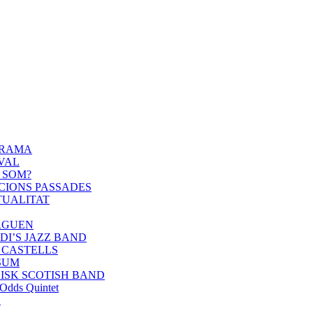
GRAMA
IVAL
 SOM?
CIONS PASSADES
TUALITAT
RGUEN
DI’S JAZZ BAND
 CASTELLS
SUM
ISK SCOTISH BAND
Odds Quintet
S