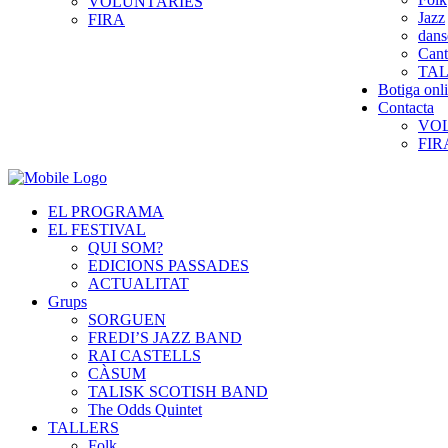
VOLUNTÀRIES
Jazz
FIRA
dans
Cant
TAL
Botiga onl
Contacta
VO
FIR
EL PROGRAMA
EL FESTIVAL
QUI SOM?
EDICIONS PASSADES
ACTUALITAT
Grups
SORGUEN
FREDI’S JAZZ BAND
RAI CASTELLS
CÀSUM
TALISK SCOTISH BAND
The Odds Quintet
TALLERS
Folk