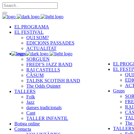
EL PROGRAMA
EL FESTIVAL
QUI SOM?
EDICIONS PASSADES
ACTUALITAT
Grups
SORGUEN
EL PRO
FREDI’S JAZZ BAND
EL FEST
RAI CASTELLS
QUI
CÀSUM
EDI
TALISK SCOTISH BAND
AC
The Odds Quintet
Grups
TALLERS
SO
Folk
FRE
Jazz
RAI
danses tradicionals
CÀ
Cant
TAL
TALLER INFANTIL
The 
Botiga online
TALLER
Contacta
Folk