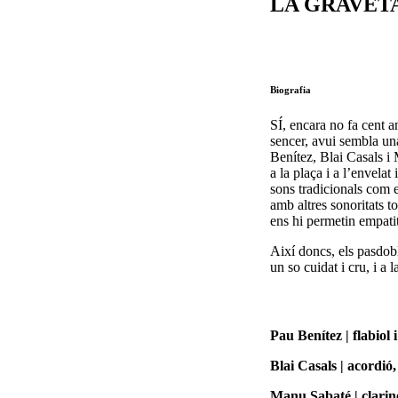
LA GRAVET
Biografia
SÍ, encara no fa cent an
sencer, avui sembla un
Benítez, Blai Casals i
a la plaça i a l’envela
sons tradicionals com el
amb altres sonoritats 
ens hi permetin empati
Així doncs, els pasdob
un so cuidat i cru, i a 
Pau Benítez | flabiol 
Blai Casals | acordió
Manu Sabaté | clarin