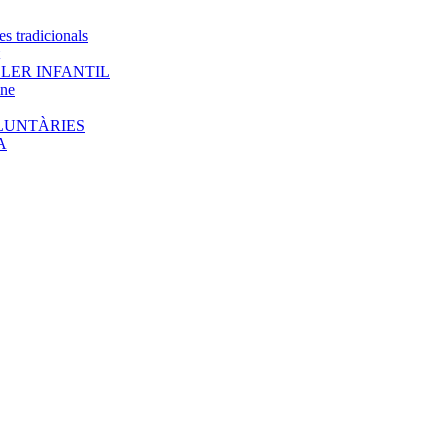
es tradicionals
LER INFANTIL
ine
LUNTÀRIES
A