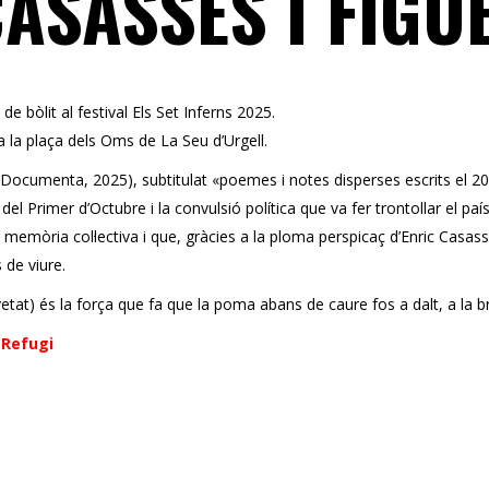
CASASSES I FIGU
 de bòlit al festival Els Set Inferns 2025.
 a la plaça dels Oms de La Seu d’Urgell.
s Documenta, 2025), subtitulat «poemes i notes disperses escrits el 20
del Primer d’Octubre i la convulsió política que va fer trontollar el paí
 memòria col·lectiva i que, gràcies a la ploma perspicaç d’Enric Casas
 de viure.
ravetat) és la força que fa que la poma abans de caure fos a dalt, a la b
 Refugi