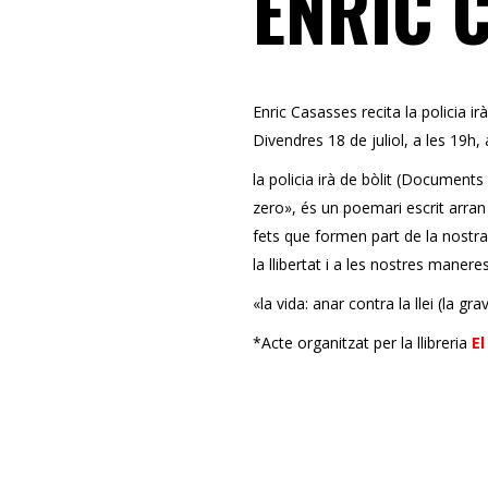
ENRIC 
Enric Casasses recita la policia irà
Divendres 18 de juliol, a les 19h,
la policia irà de bòlit (Document
zero», és un poemari escrit arran 
fets que formen part de la nostra
la llibertat i a les nostres maneres
«la vida: anar contra la llei (la g
*Acte organitzat per la llibreria
El